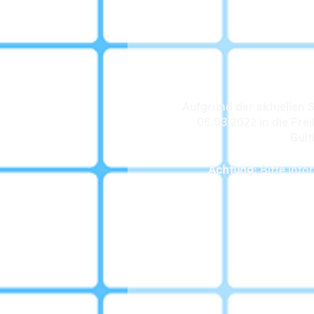
Aufgrund der aktuellen S
06.03.2022 in die Frei
Gült
Achtung
: Bitte inf
S-Bahn: Donner
Pa