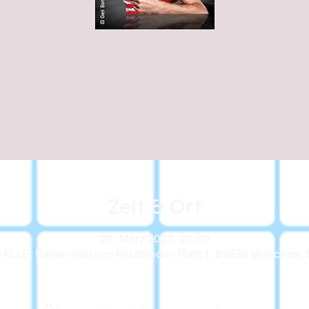
Zeit & Ort
09. März 2023, 20:00
ALLE, Rainer-Werner-Fassbinder-Platz 1, 80636 München, 