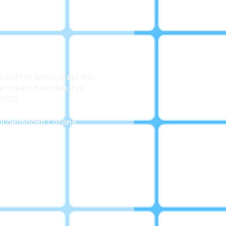
5.2021 im Schloss auf den
e Tickets behalten ihre
.2020
uell geltenden Corona
e 16 + 17 + N17
ar.