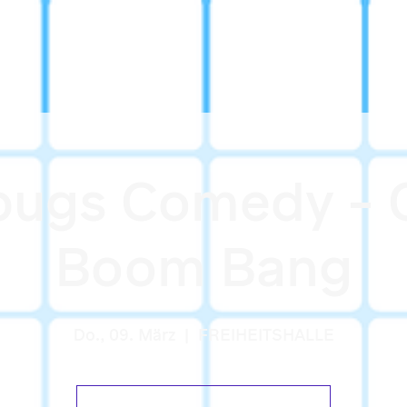
bugs Comedy – 
Boom Bang
Do., 09. März
  |  
FREIHEITSHALLE