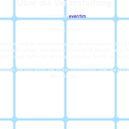
Über die Veranstaltung
Ticket über
eventim
Einlass: 19 Uhr
ituation wird die Veranstaltung mit den Starbugs vom 08.0
heitshalle verlegt - nun auf den 09.03.2023. Bereits gekauft
igkeit, auch Karten für den ursprünglichen Termin am 18.10
ormieren Sie sich vorab bei Ihrem Veranstalter über die akt
Vorschriften.
Anfahrt / MVV
sberger Brücke S1 bis S8 / Tram: Donnersberger Straße Lini
rkplätze sind bedingt in den umliegenden Straßen verfügb